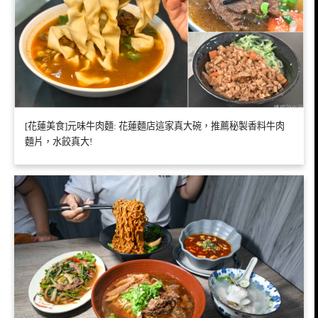
[花蓮美食]元味牛肉麵: 花蓮麵店這家真大碗，推薦秘製香料牛肉
麵片，水餃真大!