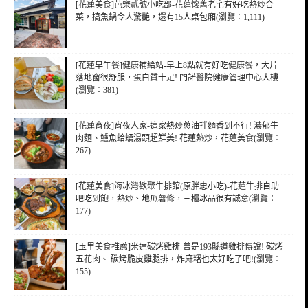
[花蓮美食]芭樂貳號小吃部-花蓮懷舊老宅有好吃熱炒合
菜，搞魚鍋令人驚艷，還有15人桌包廂(瀏覽：1,111)
[花蓮早午餐]健康補給站-早上8點就有好吃健康餐，大片
落地窗很舒服，蛋白質十足! 門諾醫院健康管理中心大樓
(瀏覽：381)
[花蓮宵夜]宵夜人家-這家熱炒蔥油拌麵香到不行! 濃郁牛
肉麵、鱸魚蛤蠣湯頭超鮮美! 花蓮熱炒，花蓮美食(瀏覽：
267)
[花蓮美食]海冰灣歡聚牛排館(原胖忠小吃)-花蓮牛排自助
吧吃到飽，熱炒、地瓜薯條，三櫃冰品很有誠意(瀏覽：
177)
[玉里美食推薦]米達碳烤雞排-曾是193縣道雞排傳說! 碳烤
五花肉、 碳烤脆皮雞腿排，炸麻糬也太好吃了吧!(瀏覽：
155)