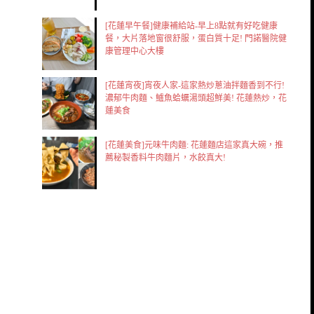
[花蓮早午餐]健康補給站-早上8點就有好吃健康
餐，大片落地窗很舒服，蛋白質十足! 門諾醫院健
康管理中心大樓
[花蓮宵夜]宵夜人家-這家熱炒蔥油拌麵香到不行!
濃郁牛肉麵、鱸魚蛤蠣湯頭超鮮美! 花蓮熱炒，花
蓮美食
[花蓮美食]元味牛肉麵: 花蓮麵店這家真大碗，推
薦秘製香料牛肉麵片，水餃真大!