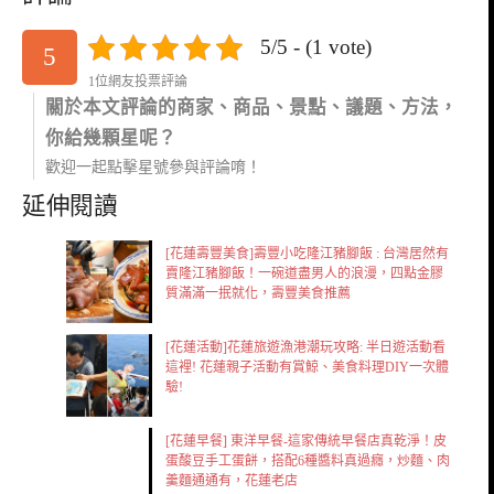
5/5 - (1 vote)
5
1位網友投票評論
關於本文評論的商家、商品、景點、議題、方法，
你給幾顆星呢？
歡迎一起點擊星號參與評論唷！
延伸閱讀
[花蓮壽豐美食]壽豐小吃隆江豬腳飯 : 台灣居然有
賣隆江豬腳飯！一碗道盡男人的浪漫，四點金膠
質滿滿一抿就化，壽豐美食推薦
[花蓮活動]花蓮旅遊漁港潮玩攻略: 半日遊活動看
這裡! 花蓮親子活動有賞鯨、美食料理DIY一次體
驗!
[花蓮早餐] 東洋早餐-這家傳統早餐店真乾淨！皮
蛋酸豆手工蛋餅，搭配6種醬料真過癮，炒麵、肉
羹麵通通有，花蓮老店