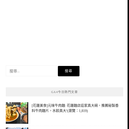
搜
尋
關
鍵
GA4今日熱門文章
字:
[花蓮美食]元味牛肉麵: 花蓮麵店這家真大碗，推薦秘製香
料牛肉麵片，水餃真大!(瀏覽：1,819)