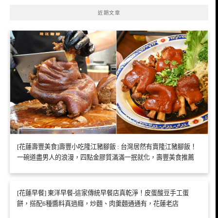
近期文章
[花蓮壽豐美食]壽豐小吃隆江豬腳飯 : 台灣居然有賣隆江豬腳飯！
一碗道盡男人的浪漫，四點金膠質滿滿一抿就化，壽豐美食推薦
[花蓮早餐] 東洋早餐-這家傳統早餐店真乾淨！皮蛋酸豆手工蛋
餅，搭配6種醬料真過癮，炒麵、肉羹麵通通有，花蓮老店