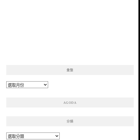
彙整
彙
整
AGODA
分類
分