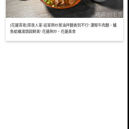
[花蓮宵夜]宵夜人家-這家熱炒蔥油拌麵香到不行! 濃郁牛肉麵、鱸
魚蛤蠣湯頭超鮮美! 花蓮熱炒，花蓮美食