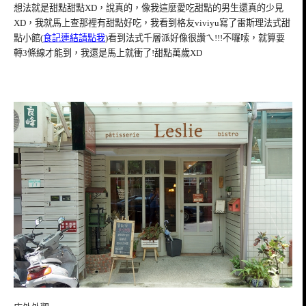
想法就是甜點甜點XD，說真的，像我這麼愛吃甜點的男生還真的少見
XD，我就馬上查那裡有甜點好吃，我看到格友viviyu寫了雷斯理法式甜
點小館(
食記連結請點我
)看到法式千層派好像很讚ㄟ!!!不囉嗦，就算要
轉3條線才能到，我還是馬上就衝了!甜點萬歲XD