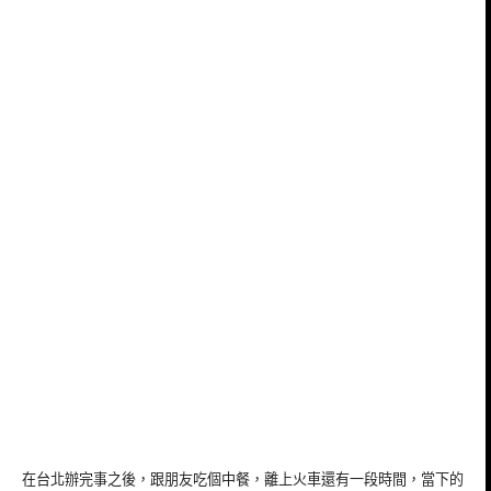
在台北辦完事之後，跟朋友吃個中餐，離上火車還有一段時間，當下的