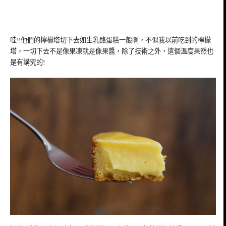
哇!!他們的檸檬塔切下去如生乳酪蛋糕一般啊，不似我以前吃到的檸檬
塔，一切下去不是像果凍就是像果醬，除了技術之外，這個溫度果然也
是有講究的!