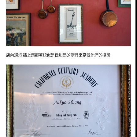
店內環境 牆上還擺著貌似是做甜點的廚具來當做他們的擺設