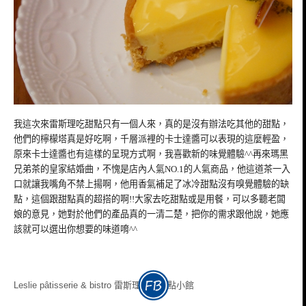
我這次來雷斯理吃甜點只有一個人來，真的是沒有辦法吃其他的甜點，
他們的檸檬塔真是好吃啊，千層派裡的卡士達醬可以表現的這麼輕盈，
原來卡士達醬也有這樣的呈現方式啊，我喜歡新的味覺體驗^^再來瑪黑
兄弟茶的皇家結婚曲，不愧是店內人氣NO.1的人氣商品，他這道茶一入
口就讓我嘴角不禁上揚啊，他用香氣補足了冰冷甜點沒有嗅覺體驗的缺
點，這個跟甜點真的超搭的啊!!大家去吃甜點或是用餐，可以多聽老闆
娘的意見，她對於他們的產品真的一清二楚，把你的需求跟他說，她應
該就可以選出你想要的味道唷^^
Leslie pâtisserie & bistro 雷斯理法式甜點小館