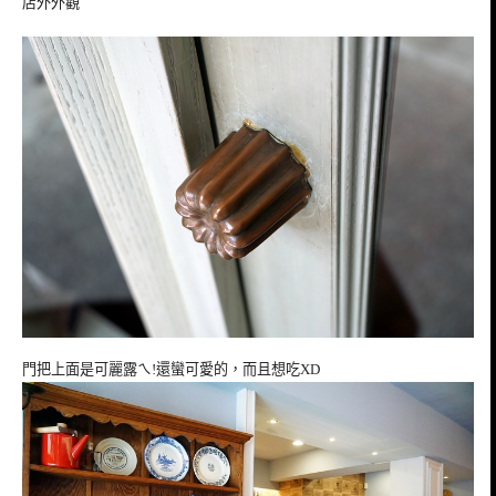
店外外觀
門把上面是可麗露ㄟ!還蠻可愛的，而且想吃XD