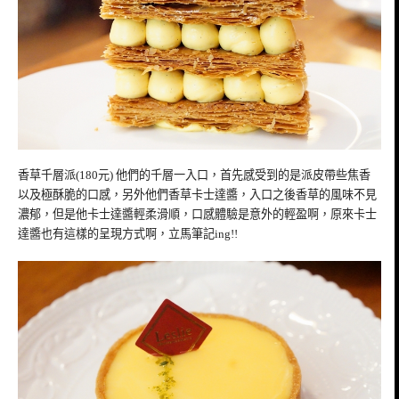
香草千層派(180元) 他們的千層一入口，首先感受到的是派皮帶些焦香
以及極酥脆的口感，另外他們香草卡士達醬，入口之後香草的風味不見
濃郁，但是他卡士達醬輕柔滑順，口感體驗是意外的輕盈啊，原來卡士
達醬也有這樣的呈現方式啊，立馬筆記ing!!