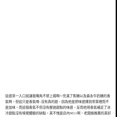
這道茶一入口就讓我嘴角不禁上揚啊^^充滿了焦糖以及森永牛奶糖的香
氣啊，但這只是香氣唷~沒有真的甜，因為他是把味道燻到茶葉裡而不
是加味，而這個香氣不但沒有壓過甜點的味道，反而他用香氣補足了冰
冷甜點沒有嗅覺體驗的缺點，真不愧是店內NO.1啊，老闆娘推薦的真好