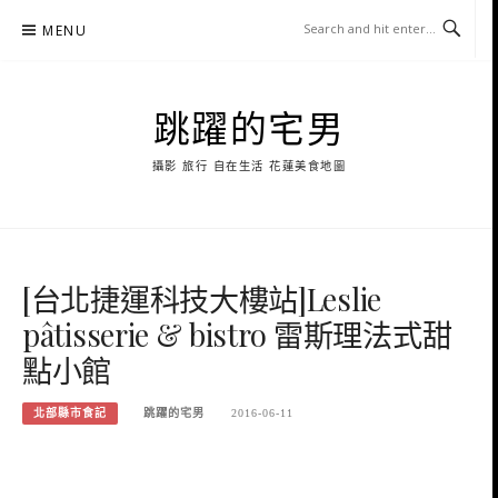
Skip
MENU
to
content
跳躍的宅男
攝影 旅行 自在生活 花蓮美食地圖
[台北捷運科技大樓站]Leslie
pâtisserie & bistro 雷斯理法式甜
點小館
北部縣市食記
跳躍的宅男
2016-06-11