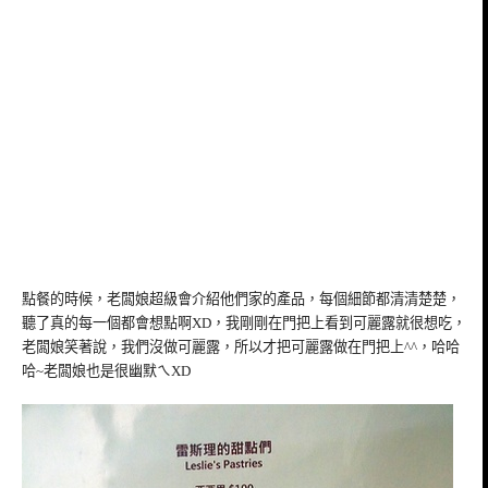
點餐的時候，老闆娘超級會介紹他們家的產品，每個細節都清清楚楚，
聽了真的每一個都會想點啊XD，我剛剛在門把上看到可麗露就很想吃，
老闆娘笑著說，我們沒做可麗露，所以才把可麗露做在門把上^^，哈哈
哈~老闆娘也是很幽默ㄟXD