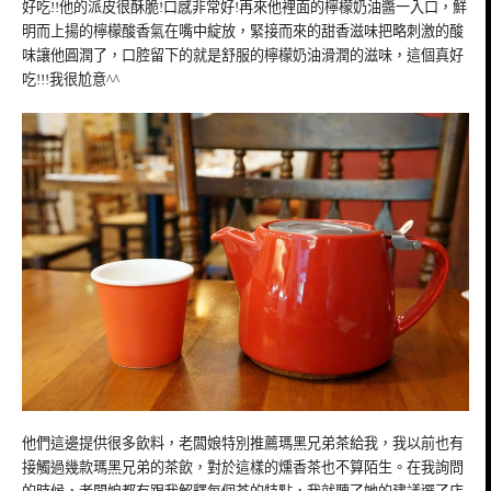
好吃!!他的派皮很酥脆!口感非常好!再來他裡面的檸檬奶油醬一入口，鮮
明而上揚的檸檬酸香氣在嘴中綻放，緊接而來的甜香滋味把略刺激的酸
味讓他圓潤了，口腔留下的就是舒服的檸檬奶油滑潤的滋味，這個真好
吃!!!我很尬意^^
他們這邊提供很多飲料，老闆娘特別推薦瑪黑兄弟茶給我，我以前也有
接觸過幾款瑪黑兄弟的茶飲，對於這樣的燻香茶也不算陌生。在我詢問