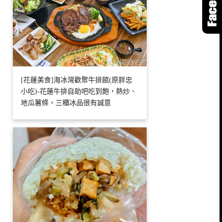
[花蓮美食]海冰灣歡聚牛排館(原胖忠
小吃)-花蓮牛排自助吧吃到飽，熱炒、
地瓜薯條，三櫃冰品很有誠意