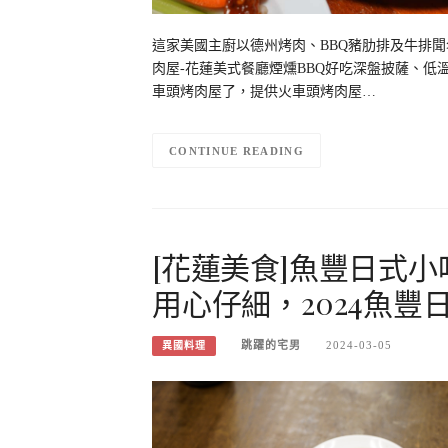
這家美國主廚以德州烤肉、BBQ豬肋排及牛排
肉屋-花蓮美式餐廳煙燻BBQ好吃深盤披薩、
車頭烤肉屋了，提供火車頭烤肉屋…
CONTINUE READING
[花蓮美食]魚豐日式小
用心仔細，2024魚豐
跳躍的宅男
2024-03-05
異國料理