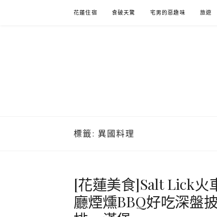
Skip
花蓮住宿
食破天驚
宅男的惡趣味
旅遊
to
content
標籤:
異國料理
[花蓮美食]Salt L
廳煙燻BBQ好吃深盤