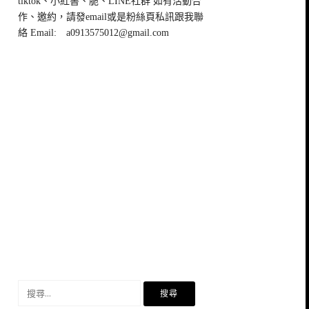
tiktok、小紅書、脆、LINE社群 如有活動合
作、邀約，請發email或是粉絲頁私訊跟我聯
絡 Email:
a0913575012@gmail.com
搜
尋