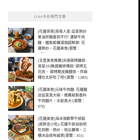
關
鍵
GA4今日熱門文章
字:
[花蓮宵夜]宵夜人家-這家熱炒
蔥油拌麵香到不行! 濃郁牛肉
麵、鱸魚蛤蠣湯頭超鮮美! 花
蓮熱炒，花蓮美食(瀏覽：
1,721)
[玉里美食推薦]米達碳烤雞排-
曾是193縣道雞排傳說! 碳烤五
花肉、 碳烤脆皮雞腿排，炸麻
糬也太好吃了吧!(瀏覽：1,085)
[花蓮美食]元味牛肉麵: 花蓮麵
店這家真大碗，推薦秘製香料
牛肉麵片，水餃真大!(瀏覽：
979)
[花蓮美食]海冰灣歡聚牛排館
(原胖忠小吃)-花蓮牛排自助吧
吃到飽，熱炒、地瓜薯條，三
櫃冰品很有誠意(瀏覽：451)