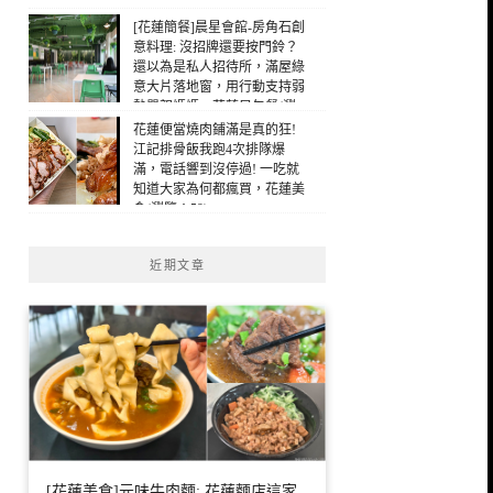
[花蓮簡餐]晨星會館-房角石創
意料理: 沒招牌還要按門鈴？
還以為是私人招待所，滿屋綠
意大片落地窗，用行動支持弱
勢單親媽媽，花蓮早午餐(瀏
覽：358)
花蓮便當燒肉鋪滿是真的狂!
江記排骨飯我跑4次排隊爆
滿，電話響到沒停過! 一吃就
知道大家為何都瘋買，花蓮美
食(瀏覽：59)
近期文章
[花蓮美食]元味牛肉麵: 花蓮麵店這家