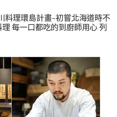
羽川料理環島計畫-初嘗北海道時不
料理 每一口都吃的到廚師用心 列