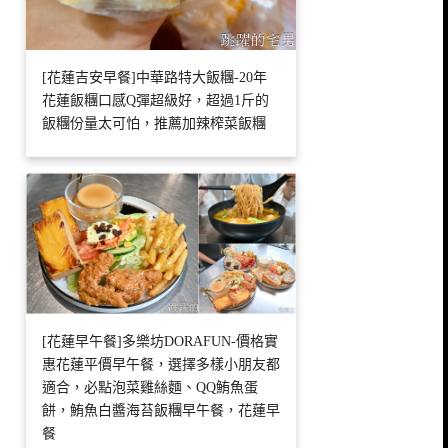
[花蓮吉安早餐]中華路特大飯糰-20年
花蓮飯糰口感Q彈超級好，超過1斤的
飯糰份量太可怕，推薦加辣榨菜飯糰
[花蓮早午餐]多樂坊DORAFUN-價格實
惠花蓮平價早午餐，選擇多樣小朋友都
適合，必點泡菜雞絲麵、QQ鮪魚蛋
餅，鮪魚白醬海苔飯糰早午餐，花蓮早
餐