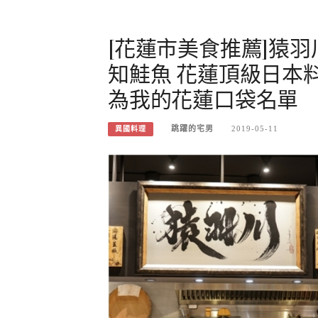
[花蓮市美食推薦]猿
知鮭魚 花蓮頂級日本
為我的花蓮口袋名單
跳躍的宅男
2019-05-11
異國料理