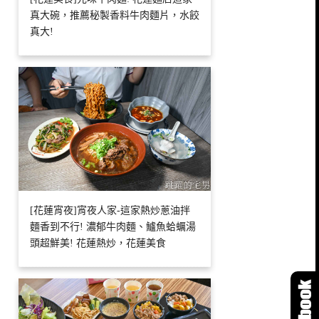
真大碗，推薦秘製香料牛肉麵片，水餃
真大!
[花蓮宵夜]宵夜人家-這家熱炒蔥油拌
麵香到不行! 濃郁牛肉麵、鱸魚蛤蠣湯
頭超鮮美! 花蓮熱炒，花蓮美食