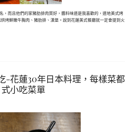
聞名，而且他們的家豬肋排肉質好，醬料味道是我喜歡的，道地美式烤
低溫烘烤鮮嫩牛胸肉、豬肋排、漢堡。說到花蓮美式餐廳就一定會提到火
吃-花蓮30年日本料理，每樣菜都
日式小吃菜單