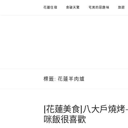
Skip
花蓮住宿
食破天驚
宅男的惡趣味
旅遊
to
content
標籤:
花蓮羊肉爐
[花蓮美食]八大戶燒
咪飯很喜歡