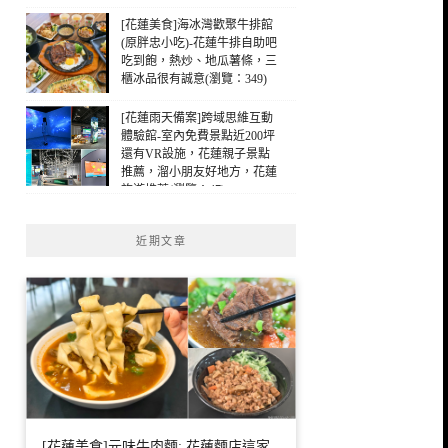
勢單親媽媽，花蓮早午餐(瀏
覽：320)
[花蓮美食]海冰灣歡聚牛排館
(原胖忠小吃)-花蓮牛排自助吧
吃到飽，熱炒、地瓜薯條，三
櫃冰品很有誠意(瀏覽：349)
[花蓮雨天備案]跨域思維互動
體驗館-室內免費景點近200坪
還有VR設施，花蓮親子景點
推薦，溜小朋友好地方，花蓮
旅遊推薦(瀏覽：47)
近期文章
[花蓮美食]元味牛肉麵: 花蓮麵店這家