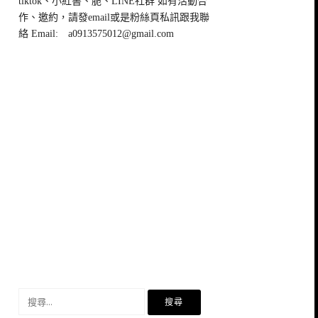
tiktok、小紅書、脆、LINE社群 如有活動合
作、邀約，請發email或是粉絲頁私訊跟我聯
絡 Email:
a0913575012@gmail.com
搜
尋