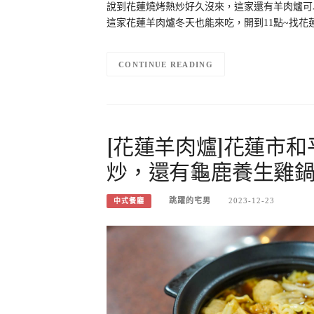
說到花蓮燒烤熱炒好久沒來，這家還有羊肉爐可
這家花蓮羊肉爐冬天也能來吃，開到11點~找花
CONTINUE READING
[花蓮羊肉爐]花蓮市
炒，還有龜鹿養生雞
跳躍的宅男
2023-12-23
中式餐廳