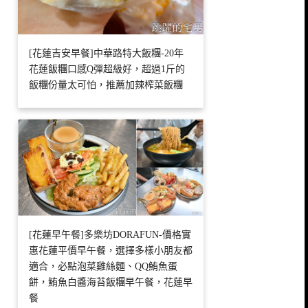
[花蓮吉安早餐]中華路特大飯糰-20年
花蓮飯糰口感Q彈超級好，超過1斤的
飯糰份量太可怕，推薦加辣榨菜飯糰
[花蓮早午餐]多樂坊DORAFUN-價格實
惠花蓮平價早午餐，選擇多樣小朋友都
適合，必點泡菜雞絲麵、QQ鮪魚蛋
餅，鮪魚白醬海苔飯糰早午餐，花蓮早
餐