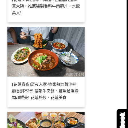
真大碗，推薦秘製香料牛肉麵片，水餃
真大!
[花蓮宵夜]宵夜人家-這家熱炒蔥油拌
麵香到不行! 濃郁牛肉麵、鱸魚蛤蠣湯
頭超鮮美! 花蓮熱炒，花蓮美食