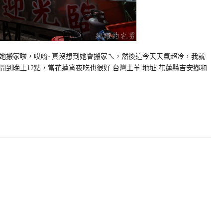
她搬家啦，哎唷~真沒想到她會搬家ㄟ，然後這今天天氣超冷，我就
到晚上12點，當花蓮宵夜吃也很好 台灣土羊 地址:花蓮縣吉安鄉和