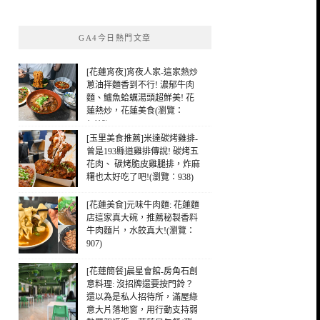
關
鍵
GA4今日熱門文章
字:
[花蓮宵夜]宵夜人家-這家熱炒
蔥油拌麵香到不行! 濃郁牛肉
麵、鱸魚蛤蠣湯頭超鮮美! 花
蓮熱炒，花蓮美食(瀏覽：
1,419)
[玉里美食推薦]米達碳烤雞排-
曾是193縣道雞排傳說! 碳烤五
花肉、 碳烤脆皮雞腿排，炸麻
糬也太好吃了吧!(瀏覽：938)
[花蓮美食]元味牛肉麵: 花蓮麵
店這家真大碗，推薦秘製香料
牛肉麵片，水餃真大!(瀏覽：
907)
[花蓮簡餐]晨星會館-房角石創
意料理: 沒招牌還要按門鈴？
還以為是私人招待所，滿屋綠
意大片落地窗，用行動支持弱