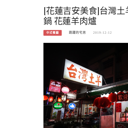
[花蓮吉安美食]台灣土
鍋 花蓮羊肉爐
跳躍的宅男
2019-12-12
中式餐廳