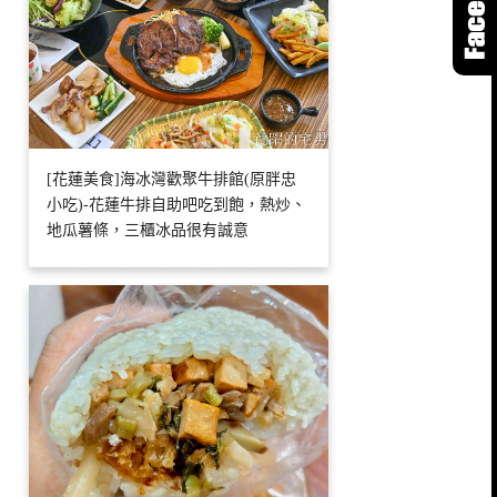
[花蓮美食]海冰灣歡聚牛排館(原胖忠
小吃)-花蓮牛排自助吧吃到飽，熱炒、
地瓜薯條，三櫃冰品很有誠意