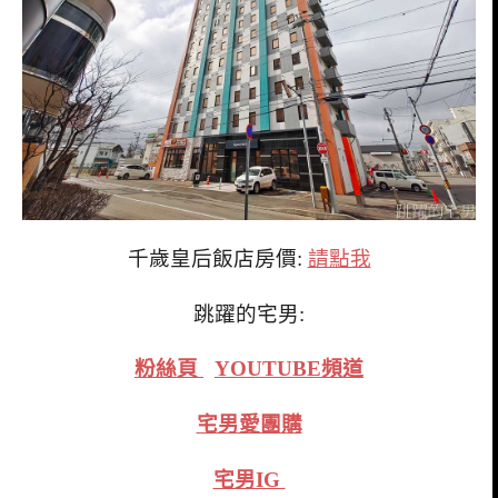
千歲皇后飯店房價:
請點我
跳躍的宅男:
粉絲頁
YOUTUBE頻道
宅男愛團購
宅男IG