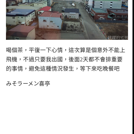
喝個茶，平復一下心情，這次算是個意外不能上
飛機，不過只要我出國，後面2天都不會排重要
的事情，避免這種情況發生，等下來吃晚餐吧
みそラーメン喜亭