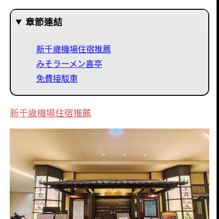
章節連結
新千歲機場住宿推薦
みそラーメン喜亭
免費接駁車
新千歲機場住宿推薦