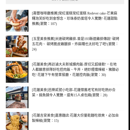
字:
[壽豐咖啡廳推薦]常紅蛋糕常紅蛋糕 Redever cake-芒果麻
糬泡芙好吃到會想念，珍珠泰奶蛋塔令人驚艷! 花蓮甜點
推薦(瀏覽：107)
[玉里美食推薦]米達碳烤雞排-曾是193縣道雞排傳說! 碳烤
五花肉、 碳烤脆皮雞腿排，炸麻糬也太好吃了吧!(瀏覽：
24)
[花蓮美食]再訪滷大夫新城爌肉飯-厚切又超級軟!，在地
人都願意排隊好吃控肉飯、牛丼，絕妙煙燻辣椒，豬腳必
吃! 花蓮下午有營業餐廳，花蓮控肉飯(瀏覽：30)
[花蓮美食]芭樂貳號小吃部-花蓮懷舊老宅有好吃熱炒合
菜，搞魚鍋令人驚艷，還有15人桌包廂(瀏覽：28)
[花蓮吉安美食]嘉惠麵店:花蓮大份量乾麵吃很爽，必加自
製辣椒(瀏覽：15)