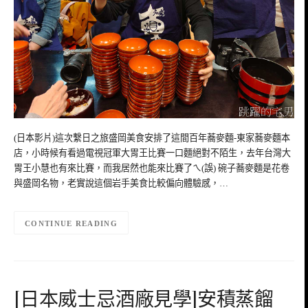
(日本影片)這次繫日之旅盛岡美食安排了這間百年蕎麥麵-東家蕎麥麵本
店，小時候有看過電視冠軍大胃王比賽一口麵絕對不陌生，去年台灣大
胃王小慧也有來比賽，而我居然也能來比賽了ㄟ(誤) 碗子蕎麥麵是花卷
與盛岡名物，老實說這個岩手美食比較偏向體驗感，…
CONTINUE READING
[日本威士忌酒廠見學]安積蒸餾