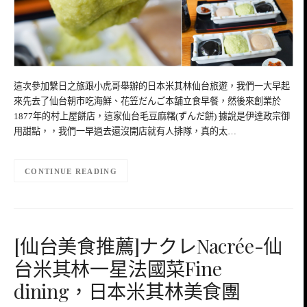
這次參加繫日之旅跟小虎哥舉辦的日本米其林仙台旅遊，我們一大早起
來先去了仙台朝市吃海鮮、花笠だんご本舗立食早餐，然後來創業於
1877年的村上屋餅店，這家仙台毛豆麻糬(ずんだ餅) 據說是伊達政宗御
用甜點，，我們一早過去還沒開店就有人排隊，真的太…
CONTINUE READING
[仙台美食推薦]ナクレNacrée-仙
台米其林一星法國菜Fine
dining，日本米其林美食團