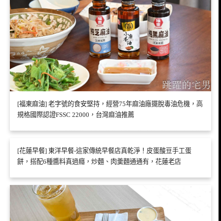
[福東麻油] 老字號的食安堅持，經營75年麻油廠擺脫毒油危機，高
規格國際認證FSSC 22000，台灣麻油推薦
[花蓮早餐] 東洋早餐-這家傳統早餐店真乾淨！皮蛋酸豆手工蛋
餅，搭配6種醬料真過癮，炒麵、肉羹麵通通有，花蓮老店