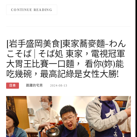
CONTINUE READING
[岩手盛岡美食]東家蕎麥麵-わん
こそば | そば処 東家，電視冠軍
大胃王比賽一口麵， 看你(妳)能
吃幾碗，最高記綠是女性大勝!
日本
跳躍的宅男
2024-08-13