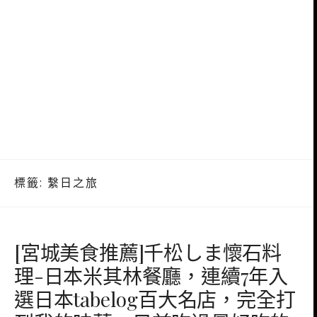
標籤:
繫日之旅
[宮城美食推薦]千松しま懷石料
理-日本米其林餐廳，連續7年入
選日本tabelog百大名店，完全打