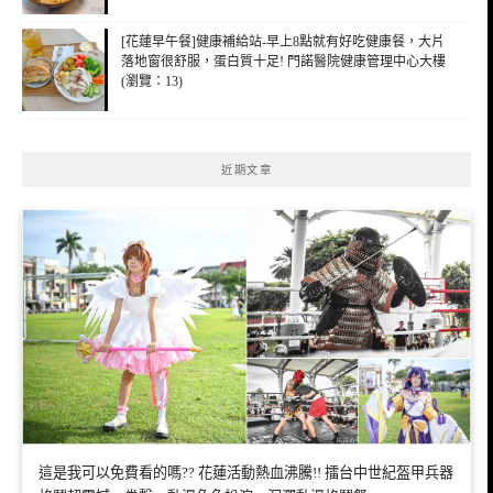
[花蓮早午餐]健康補給站-早上8點就有好吃健康餐，大片
落地窗很舒服，蛋白質十足! 門諾醫院健康管理中心大樓
(瀏覽：13)
近期文章
這是我可以免費看的嗎?? 花蓮活動熱血沸騰!! 擂台中世紀盔甲兵器