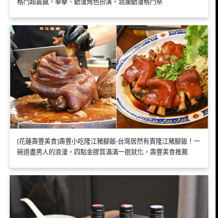
格鬥超震撼，拳擊、動漫角色扮演，洄瀾動漫格鬥祭
[花蓮壽豐美食]壽豐小吃隆江豬腳飯-台灣居然有賣隆江豬腳飯！一
碗道盡男人的浪漫，四點金膠質滿滿一抿就化，壽豐美食推薦