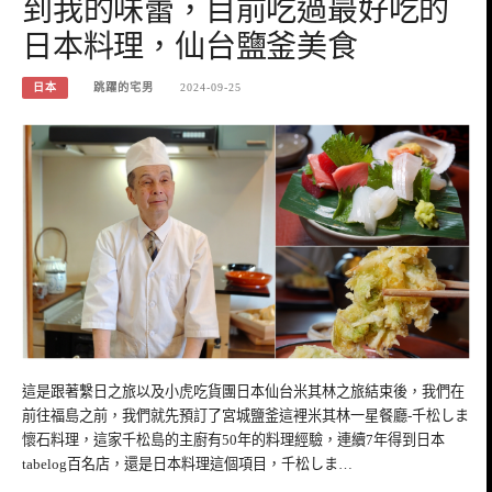
到我的味蕾，目前吃過最好吃的
日本料理，仙台鹽釜美食
日本
跳躍的宅男
2024-09-25
這是跟著繫日之旅以及小虎吃貨團日本仙台米其林之旅結束後，我們在
前往福島之前，我們就先預訂了宮城鹽釜這裡米其林一星餐廳-千松しま
懷石料理，這家千松島的主廚有50年的料理經驗，連續7年得到日本
tabelog百名店，還是日本料理這個項目，千松しま…