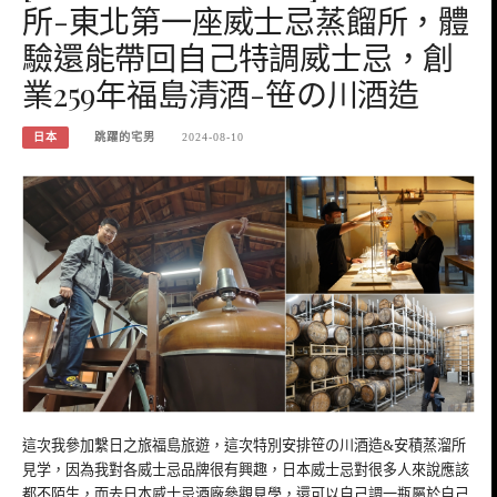
所-東北第一座威士忌蒸餾所，體
驗還能帶回自己特調威士忌，創
業259年福島清酒-笹の川酒造
日本
跳躍的宅男
2024-08-10
這次我參加繫日之旅福島旅遊，這次特別安排笹の川酒造&安積蒸溜所
見学，因為我對各威士忌品牌很有興趣，日本威士忌對很多人來說應該
都不陌生，而去日本威士忌酒廠參觀見學，還可以自己調一瓶屬於自己