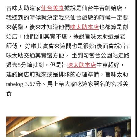
旨味太助這家
仙台美食
據說是仙台牛舌創始店，
我聽到的時候就決定我來仙台旅遊的時候一定要
來朝聖，後來才知道他們
味太助本店
也都算是創
始店，他們2間其實不遠，據說旨味太助還是老
師傅， 好啦其實會來這間也是很妙(後面會說) 旨
味太助交通其實蠻方便， 坐到勾當台公園站走路
過去5分鐘就到，但是旨
味太助本店
生意超好，
建議開店前就來或是排隊的心理準備，旨味太助
tabelog 3.67分、馬上帶大家吃這家著名的宮城美
食