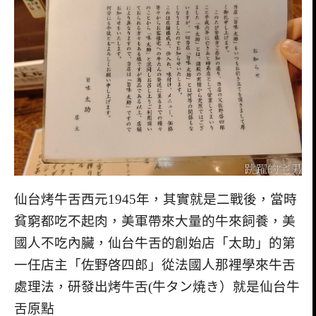
仙台烤牛舌西元1945年，其實就是二戰後，當時
貧窮都吃不起肉，美軍帶來大量的牛來飼養，美
國人不吃內臟，仙台牛舌的創始店「太助」的第
一任店主「佐野啓四郎」從法國人那裡學來牛舌
處理法，研發出烤牛舌(牛タン焼き）就是仙台牛
舌原點