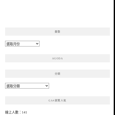
彙整
彙
整
AGODA
分類
分
類
GA4瀏覽人氣
線上人數：141