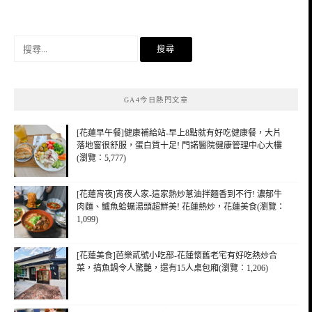
搜
尋
關
鍵
GA4今日熱門文章
字:
[花蓮早午餐]健康補給站-早上8點就有好吃健康餐，大片
落地窗很舒服，蛋白質十足! 門諾醫院健康管理中心大樓
(瀏覽：5,777)
[花蓮宵夜]宵夜人家-這家熱炒蔥油拌麵香到不行! 濃郁牛
肉麵、鱸魚蛤蠣湯頭超鮮美! 花蓮熱炒，花蓮美食(瀏覽：
1,099)
[花蓮美食]芭樂貳號小吃部-花蓮懷舊老宅有好吃熱炒合
菜，搞魚鍋令人驚艷，還有15人桌包廂(瀏覽：1,206)