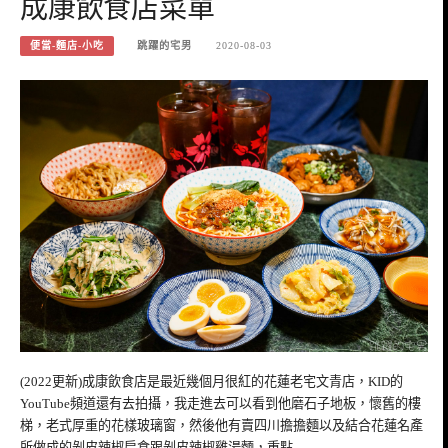
成康飲食店菜單
便當-麵店-小吃
跳躍的宅男
2020-08-03
(2022更新)成康飲食店是最近幾個月很紅的花蓮老宅文青店，KID的
YouTube頻道還有去拍攝，我走進去可以看到他磨石子地板，懷舊的樓
梯，老式厚重的花樣玻璃窗，然後他有賣四川擔擔麵以及結合花蓮名產
所做成的剝皮辣椒扁食跟剝皮辣椒雞湯麵，重點…