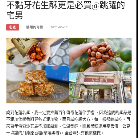
不黏牙花生酥更是必買@跳躍的
宅男
名產
跳躍的宅男
2021-09-17
說到花蓮名產，我一定要推薦百年傳奇花蓮伴手禮 ，因為這間的產品是
不添加化學香料等各式添加物，而且試吃超大方，每一樣都給試吃。再
來百年傳奇沙其馬不加膨鬆劑、低溫發酵，而且黑糖還用零售價一公克
一塊錢的飛龍原香糖(柴燒黑糖)，全台灣只有他這樣做，…