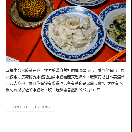
幸福牛舍水餃就在我上次去的滿自然打嚕岸隔壁而已，看到他有巴吉魯
水餃跟剝皮辣椒雞水餃跟山蘇水餃看起來超特別，我就帶著日本美媒體
一起去吃啦，而且你有沒有覺得巴吉魯有點像是惡魔果實ㄟ 大家有吃
過惡魔果實做的水餃嗎，吃了我想要自然系的能力XD 幸…
CONTINUE READING