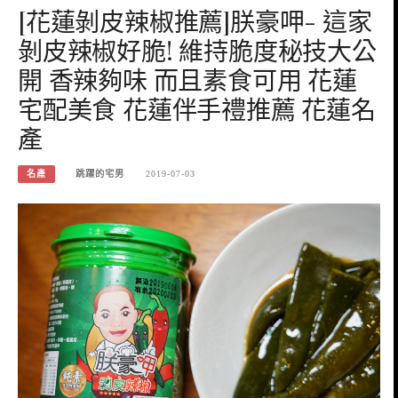
[花蓮剝皮辣椒推薦]朕豪呷- 這家
剝皮辣椒好脆! 維持脆度秘技大公
開 香辣夠味 而且素食可用 花蓮
宅配美食 花蓮伴手禮推薦 花蓮名
產
名產
跳躍的宅男
2019-07-03