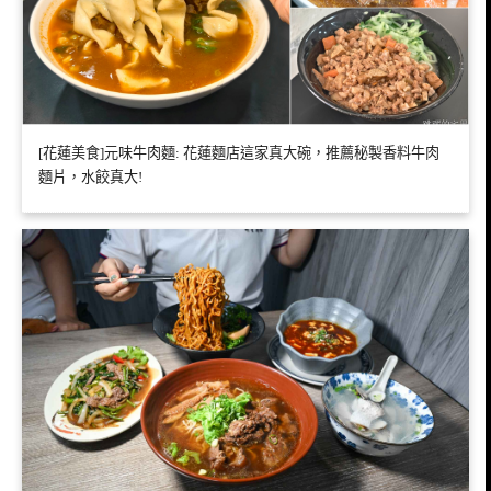
[花蓮美食]元味牛肉麵: 花蓮麵店這家真大碗，推薦秘製香料牛肉
麵片，水餃真大!