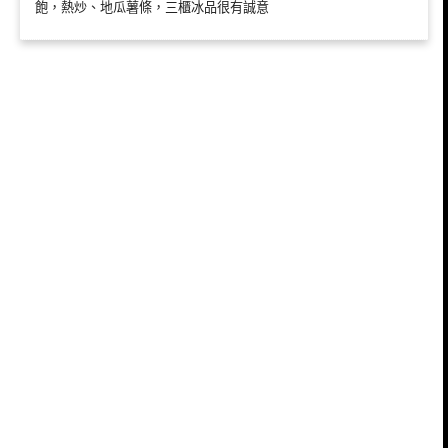
飽，熱炒、地瓜薯條，三櫃冰品很有誠意