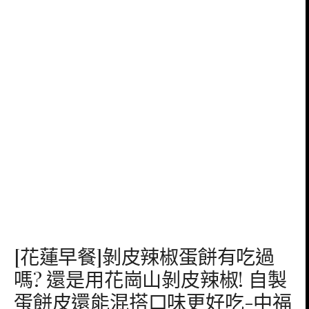
[花蓮早餐]剝皮辣椒蛋餅有吃過
嗎? 還是用花崗山剝皮辣椒! 自製
蛋餅皮還能混搭口味更好吃-中福