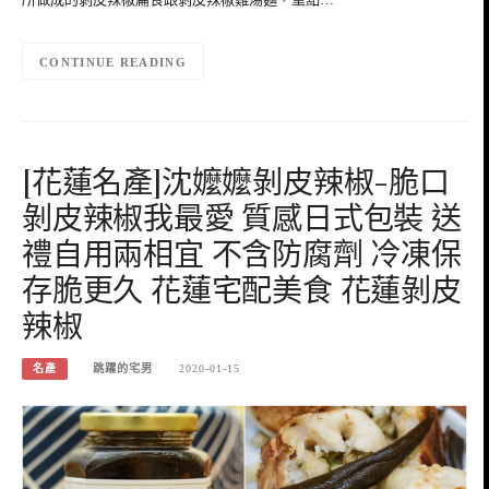
CONTINUE READING
[花蓮名產]沈嬤嬤剝皮辣椒-脆口
剝皮辣椒我最愛 質感日式包裝 送
禮自用兩相宜 不含防腐劑 冷凍保
存脆更久 花蓮宅配美食 花蓮剝皮
辣椒
名產
跳躍的宅男
2020-01-15