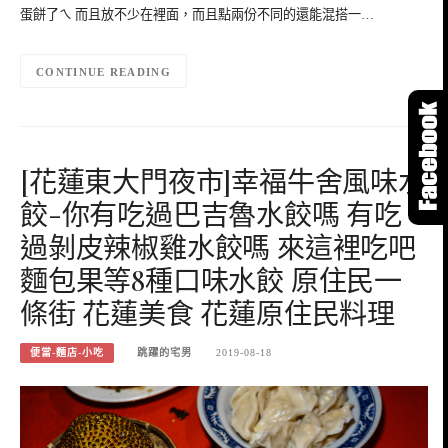
蛋餅了ㄟ 而且放不少在裡面，而且點兩份不同的還能混搭一…
CONTINUE READING
[花蓮東大門夜市]幸福牛舍風味水
餃-你有吃過巴吉魯水餃嗎 有吃
過剝皮辣椒雞水餃嗎 來這裡吃吧
麵包果等8種口味水餃 原住民一
條街 花蓮美食 花蓮原住民料理
便當-麵店-小吃
跳躍的宅男
2019-08-18