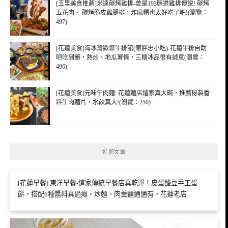
[玉里美食推薦]米達碳烤雞排-曾是193縣道雞排傳說! 碳烤
五花肉、 碳烤脆皮雞腿排，炸麻糬也太好吃了吧!(瀏覽：
497)
[花蓮美食]海冰灣歡聚牛排館(原胖忠小吃)-花蓮牛排自助
吧吃到飽，熱炒、地瓜薯條，三櫃冰品很有誠意(瀏覽：
496)
[花蓮美食]元味牛肉麵: 花蓮麵店這家真大碗，推薦秘製香
料牛肉麵片，水餃真大!(瀏覽：250)
近期文章
[花蓮早餐] 東洋早餐-這家傳統早餐店真乾淨！皮蛋酸豆手工蛋
餅，搭配6種醬料真過癮，炒麵、肉羹麵通通有，花蓮老店