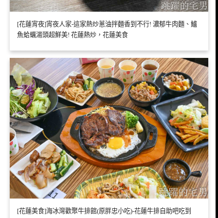
[花蓮宵夜]宵夜人家-這家熱炒蔥油拌麵香到不行! 濃郁牛肉麵、鱸
魚蛤蠣湯頭超鮮美! 花蓮熱炒，花蓮美食
[花蓮美食]海冰灣歡聚牛排館(原胖忠小吃)-花蓮牛排自助吧吃到